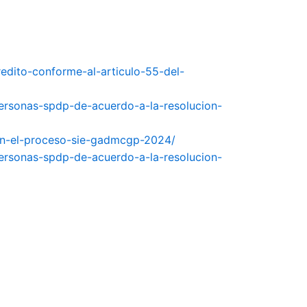
redito-conforme-al-articulo-55-del-
ersonas-spdp-de-acuerdo-a-la-resolucion-
con-el-proceso-sie-gadmcgp-2024/
ersonas-spdp-de-acuerdo-a-la-resolucion-