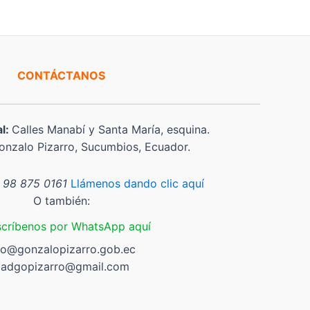
CONTÁCTANOS
al:
Calles Manabí y Santa María, esquina.
nzalo Pizarro, Sucumbios, Ecuador.
 98 875 0161
Llámenos dando clic aquí
O también:
scríbenos por WhatsApp aquí
fo@gonzalopizarro.gob.ec
adgopizarro@gmail.com