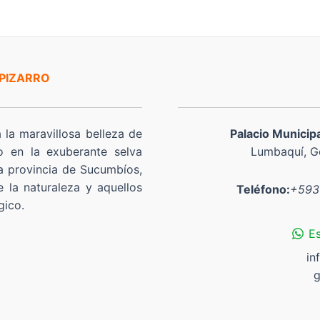
 PIZARRO
a la maravillosa belleza de
Palacio Municip
o en la exuberante selva
Lumbaquí, Go
a provincia de Sucumbíos,
 la naturaleza y aquellos
Teléfono:
+593
gico.
E
in
g