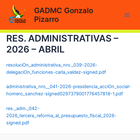
Ir
GADMC Gonzalo
al
Pizarro
contenido
Main
Men
RES. ADMINISTRATIVAS –
2026 – ABRIL
resoluciOn_administrativa_nro._039-2026-
delegaciOn_funciones-carla_valdez-signed.pdf
administrativa_nro__041-2026-presidencia_acciOn_social-
homero_sanchez-signed0297379001776457818-1.pdf
res._adm._042-
2026_tercera_reforma_al_presupuesto_fiscal_2026-
signed.pdf