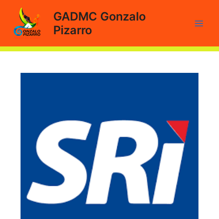
Ir
GADMC Gonzalo
al
Pizarro
contenido
Main
Men