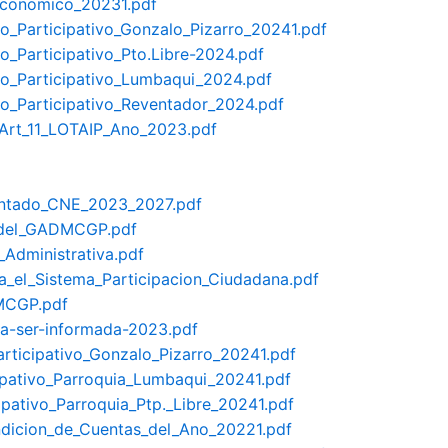
_Economico_20231.pdf
o_Participativo_Gonzalo_Pizarro_20241.pdf
_Participativo_Pto.Libre-2024.pdf
to_Participativo_Lumbaqui_2024.pdf
to_Participativo_Reventador_2024.pdf
-Art_11_LOTAIP_Ano_2023.pdf
sentado_CNE_2023_2027.pdf
l_del_GADMCGP.pdf
Administrativa.pdf
_el_Sistema_Participacion_Ciudadana.pdf
MCGP.pdf
ea-ser-informada-2023.pdf
rticipativo_Gonzalo_Pizarro_20241.pdf
ipativo_Parroquia_Lumbaqui_20241.pdf
pativo_Parroquia_Ptp._Libre_20241.pdf
ndicion_de_Cuentas_del_Ano_20221.pdf