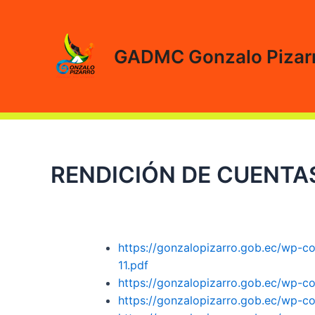
Ir
al
contenido
GADMC Gonzalo Pizar
RENDICIÓN DE CUENTAS
https://gonzalopizarro.gob.ec/wp-
11.pdf
https://gonzalopizarro.gob.ec/wp-c
https://gonzalopizarro.gob.ec/wp-c