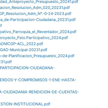
midad_Anteproyecto_Presupuesto_20241.pdf
icacion_Resolucion_Adm_020_20231.pdf
GP_Resolucion_Adm_N°.-0-24-2023.pdf
a_de-Participacion-Ciudadana_20231.pdf
f
pativo_Parroquia_el_Reventador_2024.pdf
royecto_Psto.Participativo_2024.pdf
_GADMCGP-ACL_2022.pdf
-GAD-Municipal-20231.pdf
-de-Planificacion_Presupuesto_2024.pdf
231.pdf
A-PARTICIPACION-CIUDADANA-
-ACUERDOS-Y-COMPROMISOS-1-ENE-HASTA-
-LA-CIUDADANIA-RENDICION-DE-CUENTAS-
ESTION-INSTITUCIONAL.pdf