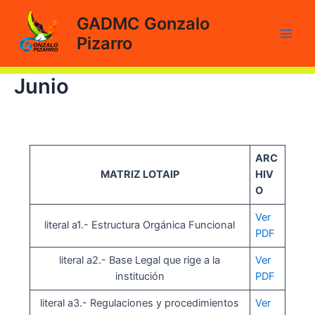
Ir
GADMC Gonzalo
al
Pizarro
contenido
Main
Men
Junio
ARC
MATRIZ LOTAIP
HIV
O
Ver
literal a1.- Estructura Orgánica Funcional
PDF
literal a2.- Base Legal que rige a la
Ver
institución
PDF
literal a3.- Regulaciones y procedimientos
Ver