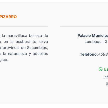
 PIZARRO
a la maravillosa belleza de
Palacio Municip
o en la exuberante selva
Lumbaquí, Go
a provincia de Sucumbíos,
 la naturaleza y aquellos
Teléfono:
+593
gico.
E
in
g