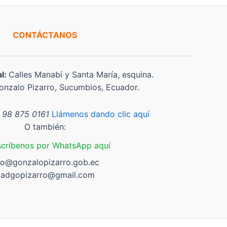
CONTÁCTANOS
al:
Calles Manabí y Santa María, esquina.
nzalo Pizarro, Sucumbios, Ecuador.
 98 875 0161
Llámenos dando clic aquí
O también:
scríbenos por WhatsApp aquí
fo@gonzalopizarro.gob.ec
adgopizarro@gmail.com