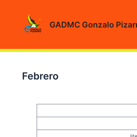
Ir
al
contenido
GADMC Gonzalo Pizar
Febrero
lit