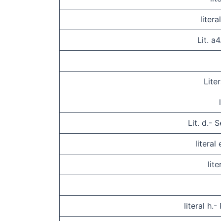
liter
Lit. a
Lite
Lit. d.- 
literal
lit
literal h.