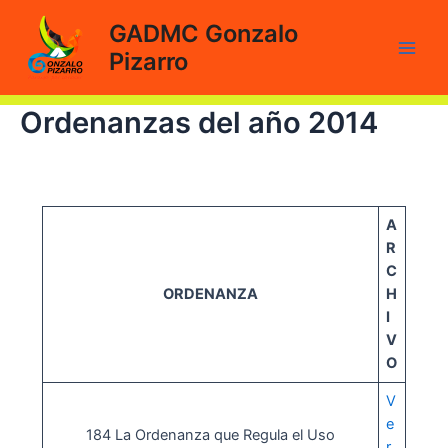
Ir
GADMC Gonzalo
al
Pizarro
contenido
Main
Men
Ordenanzas del año 2014
A
R
C
ORDENANZA
H
I
V
O
V
e
184 La Ordenanza que Regula el Uso
r