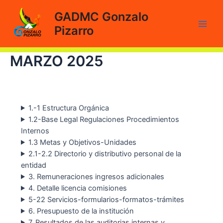
Ir
GADMC Gonzalo
al
Pizarro
contenido
Main
Men
MARZO 2025
1.-1 Estructura Orgánica
1.2-Base Legal Regulaciones Procedimientos
Internos
1.3 Metas y Objetivos-Unidades
2.1-2.2 Directorio y distributivo personal de la
entidad
3. Remuneraciones ingresos adicionales
4. Detalle licencia comisiones
5-22 Servicios-formularios-formatos-trámites
6. Presupuesto de la institución
7. Resultados de las auditorias internas y