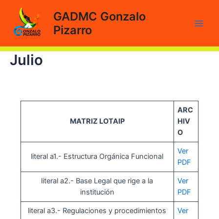
Ir
GADMC Gonzalo
al
Pizarro
contenido
Main
Men
Julio
ARC
MATRIZ LOTAIP
HIV
O
Ver
literal a1.- Estructura Orgánica Funcional
PDF
literal a2.- Base Legal que rige a la
Ver
institución
PDF
literal a3.- Regulaciones y procedimientos
Ver