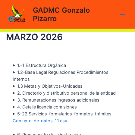
Ir
GADMC Gonzalo
al
Pizarro
contenido
Main
Men
MARZO 2026
1.-1 Estructura Orgánica
1.2-Base Legal Regulaciones Procedimientos
Internos
1.3 Metas y Objetivos-Unidades
2. Directorio y distributivo personal de la entidad
3. Remuneraciones ingresos adicionales
4. Detalle licencia comisiones
5-22 Servicios-formularios-formatos-trámites
Conjunto-de-datos-11.csv
6. Presupuesto de la institución