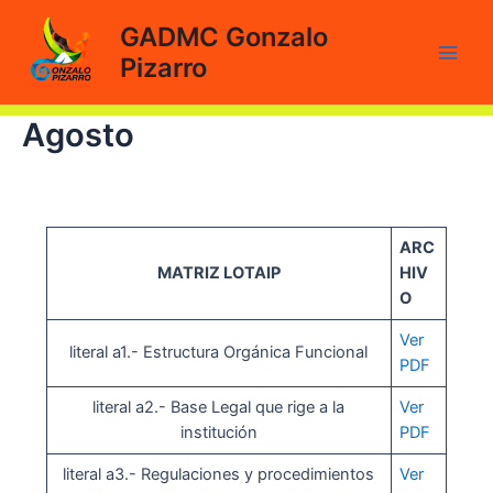
Ir
GADMC Gonzalo
al
Pizarro
contenido
Main
Men
Agosto
ARC
MATRIZ LOTAIP
HIV
O
Ver
literal a1.- Estructura Orgánica Funcional
PDF
literal a2.- Base Legal que rige a la
Ver
institución
PDF
literal a3.- Regulaciones y procedimientos
Ver