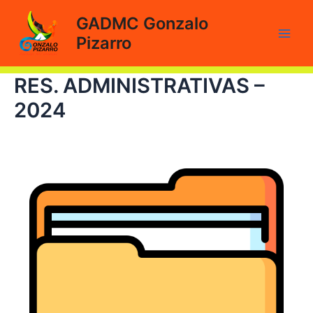
Ir
GADMC Gonzalo
al
Pizarro
contenido
Main
Men
RES. ADMINISTRATIVAS –
2024