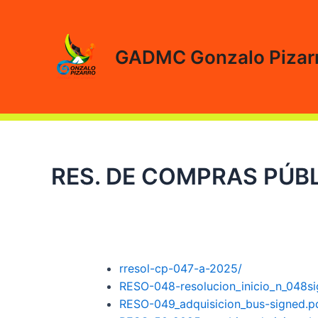
Ir
al
contenido
GADMC Gonzalo Pizar
RES. DE COMPRAS PÚBL
r
resol-cp-047-a-2025/
RESO-048-resolucion_inicio_n_048si
RESO-049_adquisicion_bus-signed.p