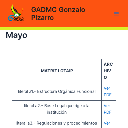
Ir
GADMC Gonzalo
al
Pizarro
contenido
Main
Men
Mayo
ARC
MATRIZ LOTAIP
HIV
O
Ver
literal a1.- Estructura Orgánica Funcional
PDF
literal a2.- Base Legal que rige a la
Ver
institución
PDF
literal a3.- Regulaciones y procedimientos
Ver