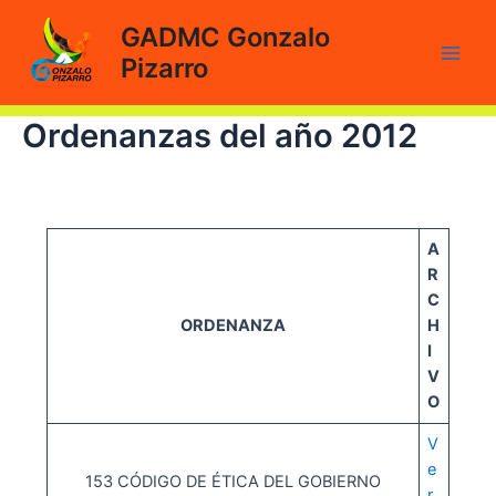
Ir
GADMC Gonzalo
al
Pizarro
contenido
Main
Men
Ordenanzas del año 2012
A
R
C
ORDENANZA
H
I
V
O
V
e
153 CÓDIGO DE ÉTICA DEL GOBIERNO
r