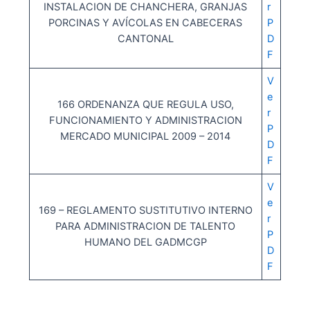
INSTALACION DE CHANCHERA, GRANJAS
r
PORCINAS Y AVÍCOLAS EN CABECERAS
P
CANTONAL
D
F
V
e
166 ORDENANZA QUE REGULA USO,
r
FUNCIONAMIENTO Y ADMINISTRACION
P
MERCADO MUNICIPAL 2009 – 2014
D
F
V
e
169 – REGLAMENTO SUSTITUTIVO INTERNO
r
PARA ADMINISTRACION DE TALENTO
P
HUMANO DEL GADMCGP
D
F