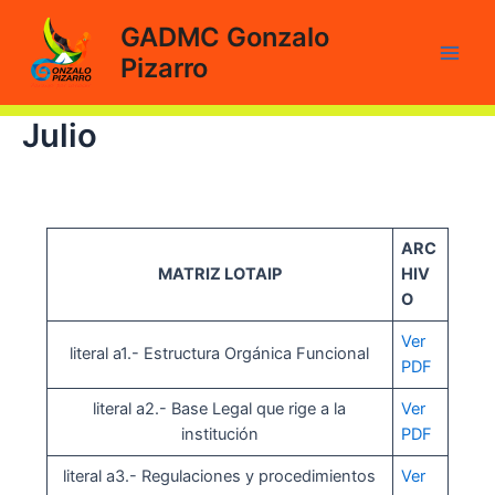
Ir
GADMC Gonzalo
al
Pizarro
contenido
Main
Men
Julio
ARC
MATRIZ LOTAIP
HIV
O
Ver
literal a1.- Estructura Orgánica Funcional
PDF
literal a2.- Base Legal que rige a la
Ver
institución
PDF
literal a3.- Regulaciones y procedimientos
Ver