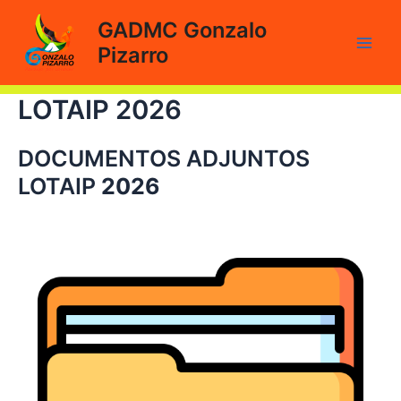
Ir
GADMC Gonzalo
al
Pizarro
contenido
Main
Men
LOTAIP 2026
DOCUMENTOS ADJUNTOS
LOTAIP
2026