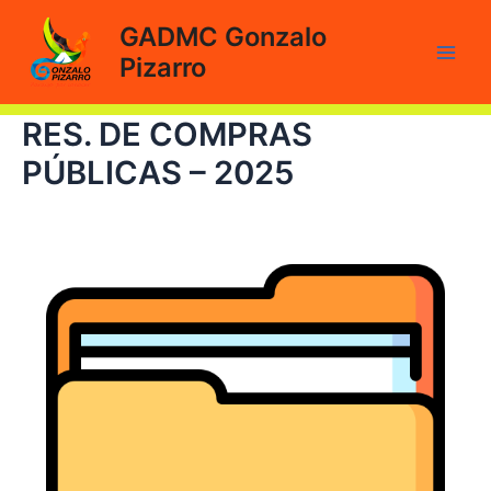
Ir
GADMC Gonzalo
al
Pizarro
contenido
Main
Men
RES. DE COMPRAS
PÚBLICAS – 2025