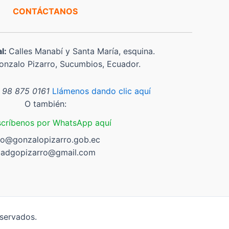
CONTÁCTANOS
al:
Calles Manabí y Santa María, esquina.
nzalo Pizarro, Sucumbios, Ecuador.
 98 875 0161
Llámenos dando clic aquí
O también:
scríbenos por WhatsApp aquí
fo@gonzalopizarro.gob.ec
adgopizarro@gmail.com
servados.