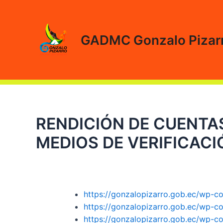
Ir
al
contenido
GADMC Gonzalo Pizar
RENDICIÓN DE CUENTAS
MEDIOS DE VERIFICACI
https://gonzalopizarro.gob.ec/wp-c
https://gonzalopizarro.gob.ec/wp
https://gonzalopizarro.gob.ec/wp