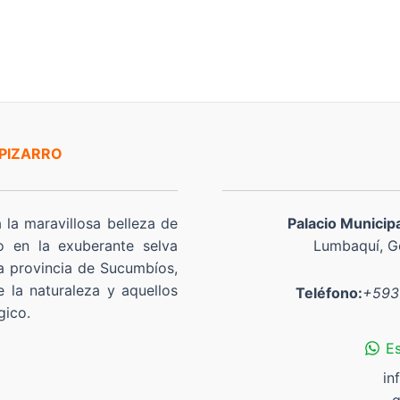
 PIZARRO
a la maravillosa belleza de
Palacio Municip
o en la exuberante selva
Lumbaquí, Go
a provincia de Sucumbíos,
 la naturaleza y aquellos
Teléfono:
+593
gico.
E
in