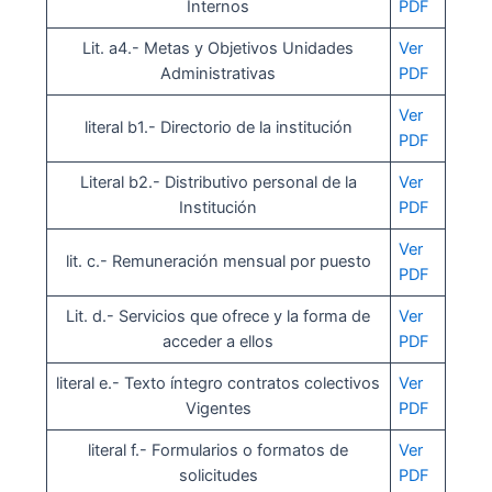
Internos
PDF
Lit. a4.- Metas y Objetivos Unidades
Ver
Administrativas
PDF
Ve
r
literal b1.- Directorio de la institución
PDF
Literal b2.- Distributivo personal de la
Ver
Institución
PDF
Ver
lit. c.- Remuneración mensual por puesto
PDF
Lit. d.- Servicios que ofrece y la forma de
Ver
acceder a ellos
PDF
literal e.- Texto íntegro contratos colectivos
Ver
Vigentes
PDF
literal f.- Formularios o formatos de
Ver
solicitudes
PDF