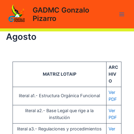
Ir
GADMC Gonzalo
al
Pizarro
contenido
Main
Men
Agosto
ARC
MATRIZ LOTAIP
HIV
O
Ver
literal a1.- Estructura Orgánica Funcional
PDF
literal a2.- Base Legal que rige a la
Ver
institución
PDF
literal a3.- Regulaciones y procedimientos
Ver