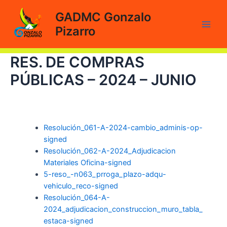
Ir
GADMC Gonzalo
al
Pizarro
contenido
Main
Men
RES. DE COMPRAS
PÚBLICAS – 2024 – JUNIO
Resolución_061-A-2024-cambio_adminis-op-
signed
Resolución_062-A-2024_Adjudicacion
Materiales Oficina-signed
5-reso_-n063_prroga_plazo-adqu-
vehiculo_reco-signed
Resolución_064-A-
2024_adjudicacion_construccion_muro_tabla_
estaca-signed