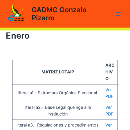
Ir
GADMC Gonzalo
al
Pizarro
contenido
Main
Men
Enero
ARC
MATRIZ LOTAIP
HIV
O
Ver
literal a1.- Estructura Orgánica Funcional
PDF
literal a2.- Base Legal que rige a la
Ver
institución
PDF
literal a3.- Regulaciones y procedimientos
Ver