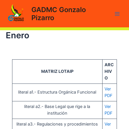
Ir
GADMC Gonzalo
al
Pizarro
contenido
Main
Men
Enero
ARC
MATRIZ LOTAIP
HIV
O
Ver
literal a1.- Estructura Orgánica Funcional
PDF
literal a2.- Base Legal que rige a la
Ver
institución
PDF
literal a3.- Regulaciones y procedimientos
Ver