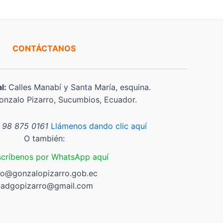
CONTÁCTANOS
al:
Calles Manabí y Santa María, esquina.
nzalo Pizarro, Sucumbios, Ecuador.
 98 875 0161
Llámenos dando clic aquí
O también:
scríbenos por WhatsApp aquí
fo@gonzalopizarro.gob.ec
adgopizarro@gmail.com