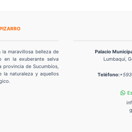
 PIZARRO
a la maravillosa belleza de
Palacio Municip
o en la exuberante selva
Lumbaquí, Go
a provincia de Sucumbíos,
 la naturaleza y aquellos
Teléfono:
+593
gico.
E
in
g