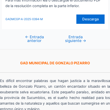
Para más información lea o descargue el documento PDF
de la resolución completa en la parte inferior.
Descarga
GADMCGP-A-2025-0394-M
←
Entrada
Entrada
Navegación
anterior
siguiente
→
de
entradas
GAD MUNICIPAL DE GONZALO PIZARRO
Es difícil encontrar palabras que hagan justicia a la maravillosa
belleza de Gonzalo Pizarro, un cantón encantador situado en la
exuberante selva ecuatoriana. Este pequeño paraíso, anidado en
la provincia de Sucumbíos, es el sueño hecho realidad para los
amantes de la naturaleza y aquellos que buscan sumergirse en un
entorno único y mágico.