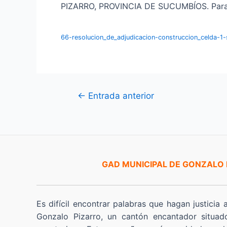
PIZARRO, PROVINCIA DE SUCUMBÍOS. Para má
66-resolucion_de_adjudicacion-construccion_celda-1-
Navegación
←
Entrada anterior
de
entradas
GAD MUNICIPAL DE GONZALO
Es difícil encontrar palabras que hagan justicia 
Gonzalo Pizarro, un cantón encantador situad