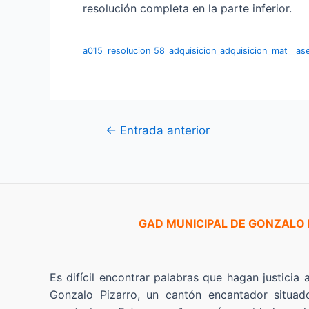
resolución completa en la parte inferior.
a015_resolucion_58_adquisicion_adquisicion_mat__as
Navegación
←
Entrada anterior
de
entradas
GAD MUNICIPAL DE GONZALO
Es difícil encontrar palabras que hagan justicia 
Gonzalo Pizarro, un cantón encantador situad