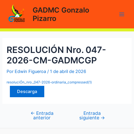
Ir
GADMC Gonzalo
al
Pizarro
contenido
Main
Men
RESOLUCIÓN Nro. 047-
2026-CM-GADMCGP
Por
Edwin Figueroa
/
1 de abril de 2026
resoluciÓn_nro._047-2026-ordinaria_compressed(1)
Descarga
←
Entrada
Entrada
Navegación
anterior
siguiente
→
de
entradas