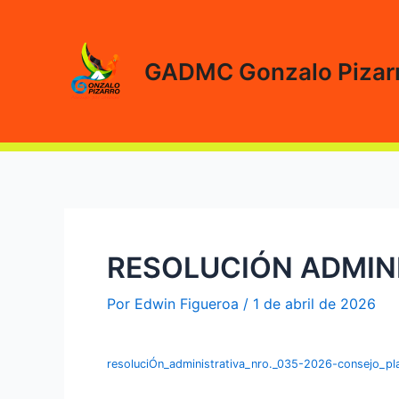
Ir
al
contenido
GADMC Gonzalo Pizar
RESOLUCIÓN ADMIN
Por
Edwin Figueroa
/
1 de abril de 2026
resoluciÓn_administrativa_nro._035-2026-consejo_pla