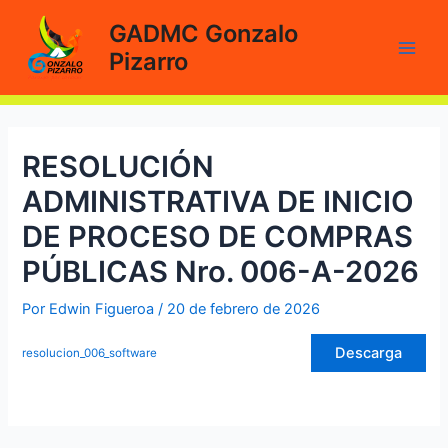
Ir
GADMC Gonzalo
al
Pizarro
contenido
Main
Men
RESOLUCIÓN
ADMINISTRATIVA DE INICIO
DE PROCESO DE COMPRAS
PÚBLICAS Nro. 006-A-2026
Por
Edwin Figueroa
/
20 de febrero de 2026
Descarga
resolucion_006_software