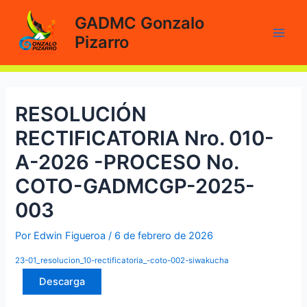
Ir
GADMC Gonzalo
al
Pizarro
contenido
Main
Men
RESOLUCIÓN
RECTIFICATORIA Nro. 010-
A-2026 -PROCESO No.
COTO-GADMCGP-2025-
003
Por
Edwin Figueroa
/
6 de febrero de 2026
23-01_resolucion_10-rectificatoria_-coto-002-siwakucha
Descarga