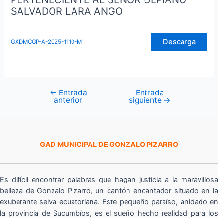
PERTENECIENTE AL SEÑOR ULPIANO
SALVADOR LARA ANGO
Descarga
GADMCGP-A-2025-1110-M
←
Entrada
Entrada
Navegación
anterior
siguiente
→
de
entradas
GAD MUNICIPAL DE GONZALO PIZARRO
Es difícil encontrar palabras que hagan justicia a la maravillosa
belleza de Gonzalo Pizarro, un cantón encantador situado en la
exuberante selva ecuatoriana. Este pequeño paraíso, anidado en
la provincia de Sucumbíos, es el sueño hecho realidad para los