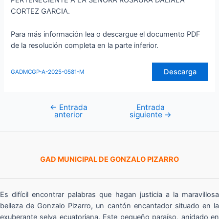
PERTENECIENTE A LA SEÑORA ROSAURA DALIALA
CORTEZ GARCIA.
Para más información lea o descargue el documento PDF
de la resolución completa en la parte inferior.
Descarga
GADMCGP-A-2025-0581-M
←
Entrada
Entrada
Navegación
anterior
siguiente
→
de
entradas
GAD MUNICIPAL DE GONZALO PIZARRO
Es difícil encontrar palabras que hagan justicia a la maravillosa
belleza de Gonzalo Pizarro, un cantón encantador situado en la
exuberante selva ecuatoriana. Este pequeño paraíso, anidado en