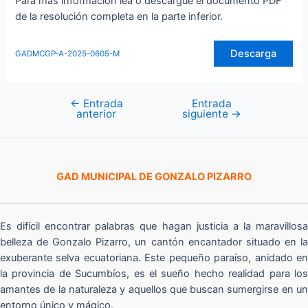
Para más información lea o descargue el documento PDF
de la resolución completa en la parte inferior.
Descarga
GADMCGP-A-2025-0605-M
←
Entrada
Entrada
Navegación
anterior
siguiente
→
de
entradas
GAD MUNICIPAL DE GONZALO PIZARRO
Es difícil encontrar palabras que hagan justicia a la maravillosa
belleza de Gonzalo Pizarro, un cantón encantador situado en la
exuberante selva ecuatoriana. Este pequeño paraíso, anidado en
la provincia de Sucumbíos, es el sueño hecho realidad para los
amantes de la naturaleza y aquellos que buscan sumergirse en un
entorno único y mágico.