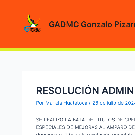
Ir
al
contenido
GADMC Gonzalo Pizar
RESOLUCIÓN ADMINI
Por
Mariela Huatatoca
/
26 de julio de 202
SE REALIZO LA BAJA DE TITULOS DE C
ESPECIALES DE MEJORAS AL AMPARO DEL A
documento PDF de la resolución completa en