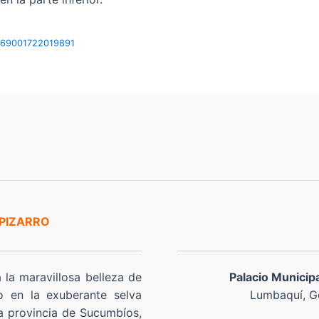
7669001722019891
 PIZARRO
a la maravillosa belleza de
Palacio Municip
o en la exuberante selva
Lumbaquí, Go
a provincia de Sucumbíos,