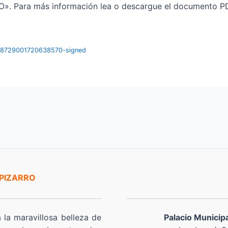
ara más información lea o descargue el documento PDF 
448729001720638570-signed
 PIZARRO
a la maravillosa belleza de
Palacio Municip