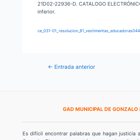
21D02-22936-D. CATALOGO ELECTRÓNICO». P
inferior.
ce_031-01_resolucion_81_vestimentas_educadoras0
Navegación
←
Entrada anterior
de
entradas
GAD MUNICIPAL DE GONZALO
Es difícil encontrar palabras que hagan justicia 