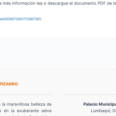
 información lea o descargue el documento PDF de la res
igned0939073001712867365
 PIZARRO
a la maravillosa belleza de
Palacio Municip
o en la exuberante selva
Lumbaquí, Go