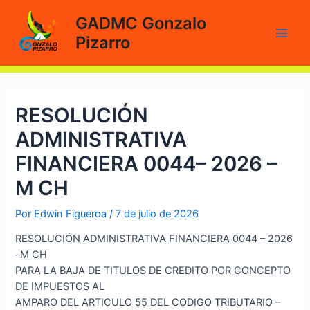
Ir
GADMC Gonzalo
al
Pizarro
contenido
Main
Men
RESOLUCIÓN
ADMINISTRATIVA
FINANCIERA 0044– 2026 –
M CH
Por
Edwin Figueroa
/
7 de julio de 2026
RESOLUCIÓN ADMINISTRATIVA FINANCIERA 0044 – 2026
–M CH
PARA LA BAJA DE TITULOS DE CREDITO POR CONCEPTO
DE IMPUESTOS AL
AMPARO DEL ARTICULO 55 DEL CODIGO TRIBUTARIO –