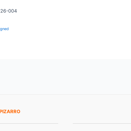
026-004
igned
 PIZARRO