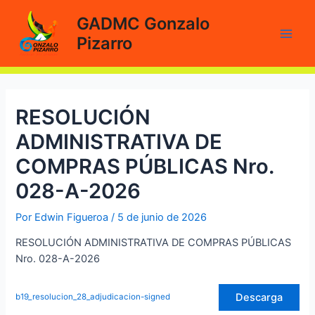
Ir
GADMC Gonzalo
al
Pizarro
contenido
Main
Men
RESOLUCIÓN
ADMINISTRATIVA DE
COMPRAS PÚBLICAS Nro.
028-A-2026
Por
Edwin Figueroa
/
5 de junio de 2026
RESOLUCIÓN ADMINISTRATIVA DE COMPRAS PÚBLICAS
Nro. 028-A-2026
Descarga
b19_resolucion_28_adjudicacion-signed