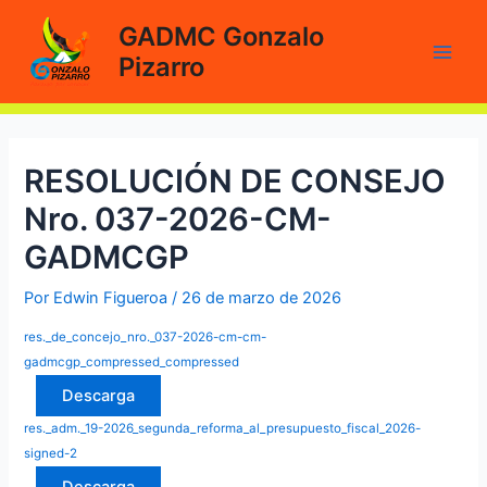
Ir
GADMC Gonzalo
al
Pizarro
contenido
Main
Men
RESOLUCIÓN DE CONSEJO
Nro. 037-2026-CM-
GADMCGP
Por
Edwin Figueroa
/
26 de marzo de 2026
res._de_concejo_nro._037-2026-cm-cm-
gadmcgp_compressed_compressed
Descarga
res._adm._19-2026_segunda_reforma_al_presupuesto_fiscal_2026-
signed-2