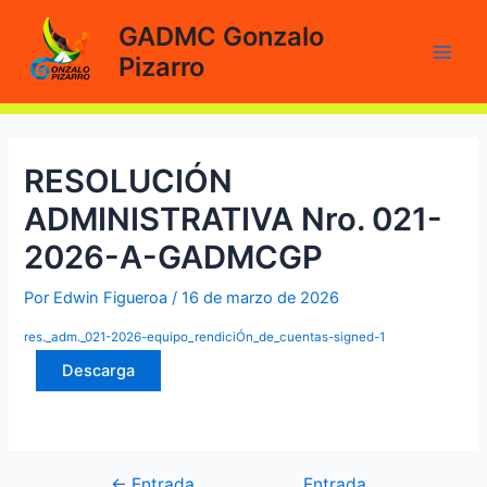
Ir
GADMC Gonzalo
al
Pizarro
contenido
Main
Men
RESOLUCIÓN
ADMINISTRATIVA Nro. 021-
2026-A-GADMCGP
Por
Edwin Figueroa
/
16 de marzo de 2026
res._adm._021-2026-equipo_rendiciÓn_de_cuentas-signed-1
Descarga
←
Entrada
Entrada
Navegación