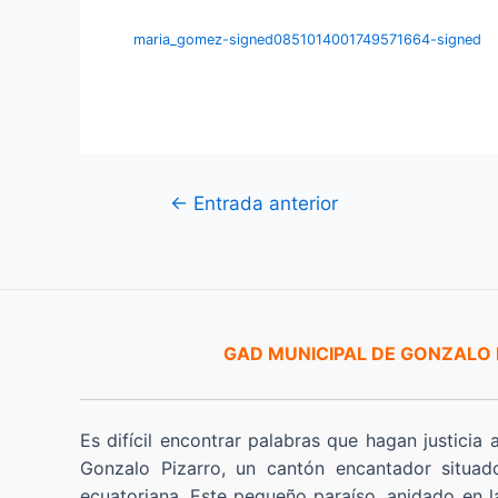
maria_gomez-signed0851014001749571664-signed
Navegación
←
Entrada anterior
de
entradas
GAD MUNICIPAL DE GONZALO
Es difícil encontrar palabras que hagan justicia 
Gonzalo Pizarro, un cantón encantador situad
ecuatoriana. Este pequeño paraíso, anidado en l