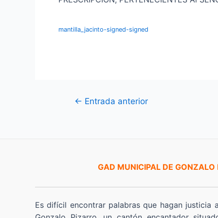
mantilla_jacinto-signed-signed
Navegación
←
Entrada anterior
de
entradas
GAD MUNICIPAL DE GONZALO
Es difícil encontrar palabras que hagan justicia 
Gonzalo Pizarro, un cantón encantador situad