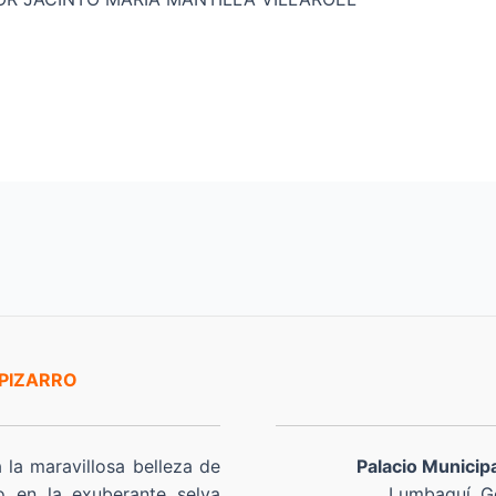
 PIZARRO
a la maravillosa belleza de
Palacio Municip
o en la exuberante selva
Lumbaquí, Go