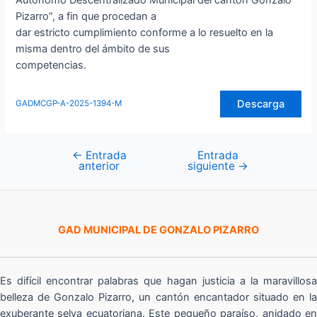
Autónomo Descentralizado Municipal del cantón Gonzalo
Pizarro”, a fin que procedan a
dar estricto cumplimiento conforme a lo resuelto en la
misma dentro del ámbito de sus
competencias.
Descarga
GADMCGP-A-2025-1394-M
←
Entrada
Entrada
Navegación
anterior
siguiente
→
de
entradas
GAD MUNICIPAL DE GONZALO PIZARRO
Es difícil encontrar palabras que hagan justicia a la maravillosa
belleza de Gonzalo Pizarro, un cantón encantador situado en la
exuberante selva ecuatoriana. Este pequeño paraíso, anidado en