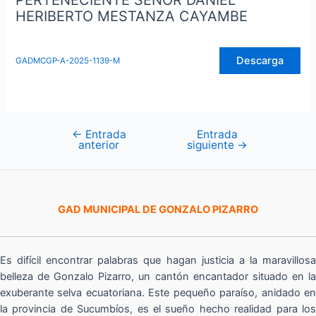
PERTENECIENTE SEÑOR DANIEL
HERIBERTO MESTANZA CAYAMBE
Descarga
GADMCGP-A-2025-1139-M
←
Entrada
Entrada
Navegación
anterior
siguiente
→
de
entradas
GAD MUNICIPAL DE GONZALO PIZARRO
Es difícil encontrar palabras que hagan justicia a la maravillosa
belleza de Gonzalo Pizarro, un cantón encantador situado en la
exuberante selva ecuatoriana. Este pequeño paraíso, anidado en
la provincia de Sucumbíos, es el sueño hecho realidad para los