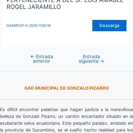
PERTENECIENTE A DEL Sr. LUIS AMABLE
ROGEL JARAMILLO
Descarga
GADMCGP-A-2025-1130-M
←
Entrada
Entrada
Navegación
anterior
siguiente
→
de
entradas
GAD MUNICIPAL DE GONZALO PIZARRO
Es difícil encontrar palabras que hagan justicia a la maravillosa
belleza de Gonzalo Pizarro, un cantón encantador situado en la
exuberante selva ecuatoriana. Este pequeño paraíso, anidado en
la provincia de Sucumbíos, es el sueño hecho realidad para los