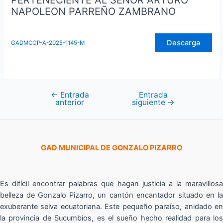
PERTENECIENTE AL SEÑOR ARTURO
NAPOLEON PARREÑO ZAMBRANO
Descarga
GADMCGP-A-2025-1145-M
←
Entrada
Entrada
Navegación
anterior
siguiente
→
de
entradas
GAD MUNICIPAL DE GONZALO PIZARRO
Es difícil encontrar palabras que hagan justicia a la maravillosa
belleza de Gonzalo Pizarro, un cantón encantador situado en la
exuberante selva ecuatoriana. Este pequeño paraíso, anidado en
la provincia de Sucumbíos, es el sueño hecho realidad para los