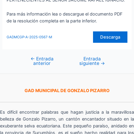
PERTENECIENTES AL SEÑOR JACOME RAFAEL IGNACIO.
Para más información lea o descargue el documento PDF
de la resolución completa en la parte inferior.
Descarga
GADMCGP-A-2025-0567-M
←
Entrada
Entrada
Navegación
anterior
siguiente
→
de
entradas
GAD MUNICIPAL DE GONZALO PIZARRO
Es difícil encontrar palabras que hagan justicia a la maravillosa
belleza de Gonzalo Pizarro, un cantón encantador situado en la
exuberante selva ecuatoriana. Este pequeño paraíso, anidado en
la provincia de Sucumbíos, es el sueño hecho realidad para los